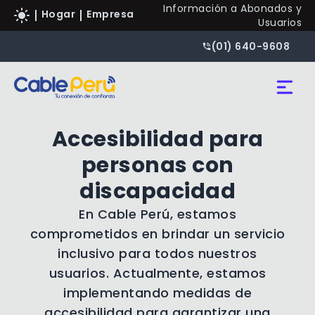
Información a Abonados y
Hogar
Empresa
Usuarios
(01) 640-9608
Accesibilidad para
personas con
CONTACTAREMOS
discapacidad
Tengo un Negocio
En Cable Perú, estamos
DNI/CE
comprometidos en brindar un servicio
inclusivo para todos nuestros
usuarios. Actualmente, estamos
implementando medidas de
accesibilidad para garantizar una