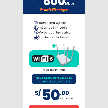
600
Mbps
Plan
300
Mbps
Enviar
100% Fibra Óptica
Internet ilimitado
Velocidad Simetrica
Router doble banda
+
(*) Imagen referencial
INSTALACIÓN GRATIS
Sujeto a Evaluación (*)
50
S/
.00
Fijo al mes