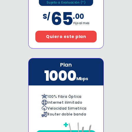
Sujeto a Evaluación (*)
65
S/
.00
Fijo al mes
Quiero este plan
Plan
1000
Mbps
100% Fibra Óptica
Internet ilimitado
Velocidad Simetrica
Router doble banda
+