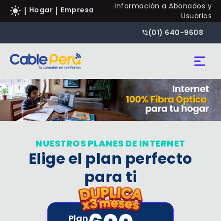
Información a Abonados y
Hogar
Empresa
Usuarios
(01) 640-9608
CONTACTAREMOS
Tengo un Negocio
NUESTROS PLANES DE INTERNET
Elige el plan perfecto
DNI/CE
para ti
Plan