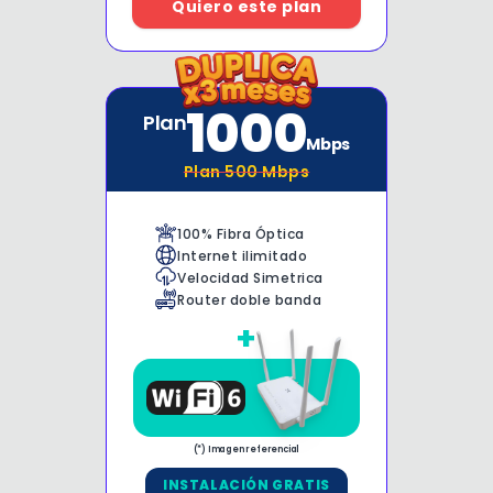
Quiero este plan
1000
Plan
Mbps
Plan
500
Mbps
100% Fibra Óptica
Internet ilimitado
Velocidad Simetrica
Router doble banda
+
(*) Imagen referencial
INSTALACIÓN GRATIS