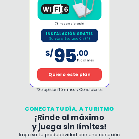
(*) Imagen referencial
INSTALACIÓN GRATIS
Sujeto a Evaluación (*)
95
S/
.00
Fijo al mes
Quiero este plan
*Se aplican Términos y Condiciones
CONECTA TU DÍA, A TU RITMO
¡Rinde al máximo
y juega sin límites!
Impulsa tu productividad con una conexión