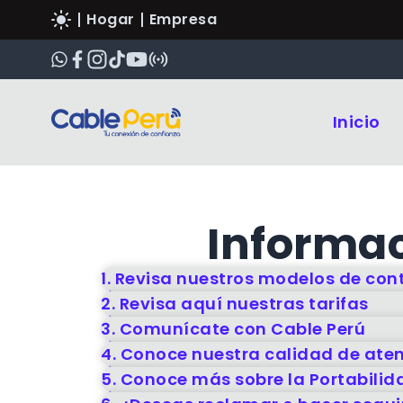
Hogar
Empresa
Inicio
Informac
1. Revisa nuestros modelos de con
2. Revisa aquí nuestras tarifas
3. Comunícate con Cable Perú
4. Conoce nuestra calidad de aten
5. Conoce más sobre la Portabili