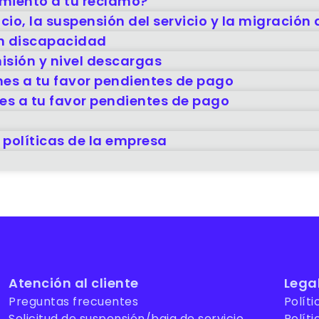
imiento a tu reclamo?
cio, la suspensión del servicio y la migración 
on discapacidad
isión y nivel descargas
ones a tu favor pendientes de pago
ones a tu favor pendientes de pago
 políticas de la empresa
Enviar
Atención al cliente
Lega
Preguntas frecuentes
Políti
Solicitud de suspensión/baja de servicio
Políti