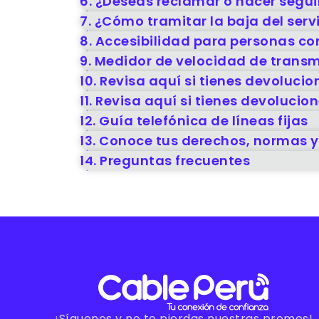
6. ¿Deseas reclamar o hacer segu
7. ¿Cómo tramitar la baja del servi
8. Accesibilidad para personas c
9. Medidor de velocidad de transm
10. Revisa aquí si tienes devoluci
11. Revisa aquí si tienes devoluci
12. Guía telefónica de líneas fijas
13. Conoce tus derechos, normas y
14. Preguntas frecuentes
¡Síguenos y no te pierdas nuestras promos!